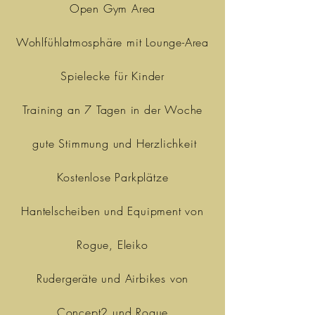
Open Gym Area
Wohlfühlatmosphäre mit Lounge-Area
Spielecke für Kinder
Training an 7 Tagen in der Woche
gute Stimmung und Herzlichkeit
Kostenlose Parkplätze
Hantelscheiben und Equipment von
Rogue, Eleiko
Rudergeräte und Airbikes von
Concept2 und Rogue